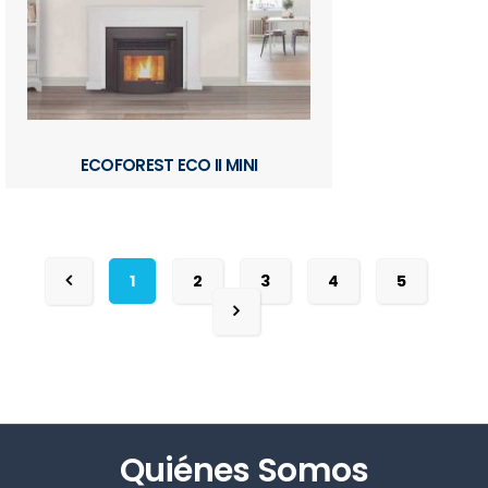
ECOFOREST ECO II MINI
1
2
3
4
5
Quiénes Somos