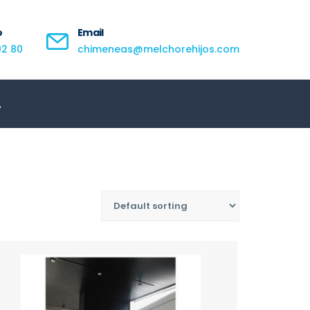
o
Email
02 80
chimeneas@melchorehijos.com